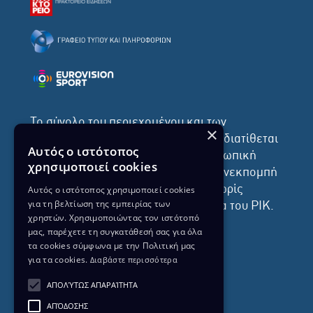
Το σύνολο του περιεχομένου και των
×
υπηρεσιών της ιστοσελίδας του ΡΙΚ διατίθεται
Αυτός ο ιστότοπος
στους επισκέπτες αυστηρά για προσωπική
χρησιμοποιεί cookies
χρήση. Απαγορεύεται η χρήση ή επανεκπομπή
του, σε οποιοδήποτε μορφή, με ή χωρίς
Αυτός ο ιστότοπος χρησιμοποιεί cookies
για τη βελτίωση της εμπειρίας των
επεξεργασία και χωρίς γραπτή άδεια του ΡΙΚ.
χρηστών. Χρησιμοποιώντας τον ιστότοπό
μας, παρέχετε τη συγκατάθεσή σας για όλα
τα cookies σύμφωνα με την Πολιτική μας
για τα cookies.
Διαβάστε περισσότερα
ΔΙΚΑΙΩΜΑ ΠΡΟΣΤΑΣΙΑΣ ΔΕΔΟΜΕΝΩΝ
ΑΠΟΛΎΤΩΣ ΑΠΑΡΑΊΤΗΤΑ
ΠΟΛΙΤΙΚΗ ΑΠΟΡΡΗΤΟΥ
ΑΠΌΔΟΣΗΣ
ΔΙΑΘΕΣΗ ΑΡΧΕΙΑΚΟΥ ΥΛΙΚΟΥ