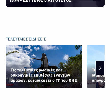
1974 - ΔΕΥΤΕΡΑ, 5 ΑΥΓΟΥΣΤΟΣ
ΤΕΛΕΥΤΑΙΕΣ ΕΙΔΗΣΕΙΣ
Τις τελευταίες ρωσικές και
Τις δυσκο
ουκρανικές επιθέσεις εναντίον
διαπραγμα
αμάχων, καταδικάζει ο ΓΓ του ΟΗΕ
υπογραμμί