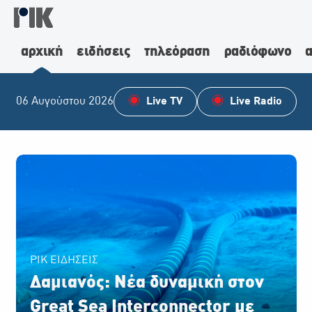
αρχική
ειδήσεις
τηλεόραση
ραδιόφωνο
α
06 Αυγούστου 2026
Live TV
Live Radio
ΡΙΚ ΕΙΔΗΣΕΙΣ
Δαμιανός: Νέα δυναμική στον
Great Sea Interconnector με