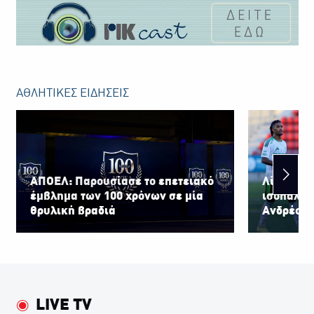
AΘΛΗΤΙΚΕΣ ΕΙΔΗΣΕΙΣ
ΑΠΟΕΛ: Παρουσίασε το επετειακό
Λίνκολν-
έμβλημα των 100 χρόνων σε μία
ισοπαλία
θρυλική βραδιά
Ανδρέου 
LIVE TV